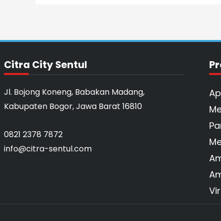
Citra City Sentul
Pr
Jl. Bojong Koneng, Babakan Madang,
Ap
Kabupaten Bogor, Jawa Barat 16810
Me
Pa
0821 2378 7872
Me
info@citra-sentul.com
Am
Am
Vi