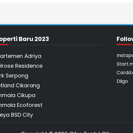
operti Baru 2023
Follo
Instap
artemen Adriya
Start.
lrose Residence
Cardd.
rk Serpong
Diigo
tland Cikarang
maia Cikupa
maia Ecoforest
reya BSD City