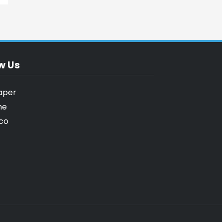
w Us
aper
me
co