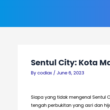
Skip
to
content
Sentul City: Kota 
By
codiax
/
June 6, 2023
Siapa yang tidak mengenal Sentul 
tengah perbukitan yang asri dan h